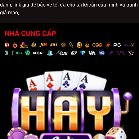
danh, link giả để bảo vệ tối đa cho tài khoản của mình và tránh
giả mạo,
NHÀ CUNG CẤP