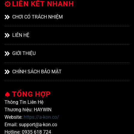
LIÊN KẾT NHANH
CHƠI CÓ TRÁCH NHIỆM
LIÊN HỆ
GIỚI THIỆU
CHÍNH SÁCH BẢO MẬT
TỔNG HỢP
Thông Tin Liên Hệ
Thương hiệu: HAYWIN
Website:
https://a-kon.co/
Email:
support@a-kon.co
Hotline: 0935 618 724