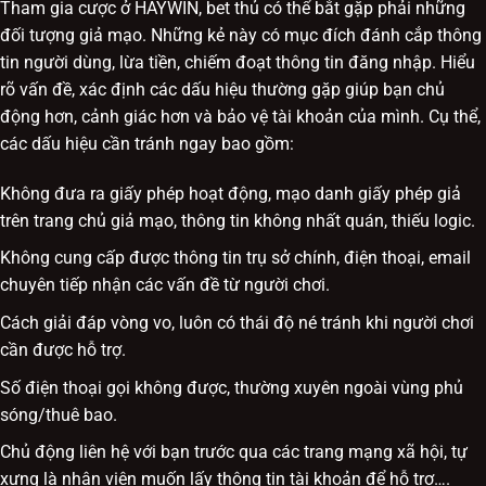
Tham gia cược ở HAYWIN, bet thủ có thể bắt gặp phải những
đối tượng giả mạo. Những kẻ này có mục đích đánh cắp thông
tin người dùng, lừa tiền, chiếm đoạt thông tin đăng nhập. Hiểu
rõ vấn đề, xác định các dấu hiệu thường gặp giúp bạn chủ
động hơn, cảnh giác hơn và bảo vệ tài khoản của mình. Cụ thể,
các dấu hiệu cần tránh ngay bao gồm:
Không đưa ra giấy phép hoạt động, mạo danh giấy phép giả
trên trang chủ giả mạo, thông tin không nhất quán, thiếu logic.
Không cung cấp được thông tin trụ sở chính, điện thoại, email
chuyên tiếp nhận các vấn đề từ người chơi.
Cách giải đáp vòng vo, luôn có thái độ né tránh khi người chơi
cần được hỗ trợ.
Số điện thoại gọi không được, thường xuyên ngoài vùng phủ
sóng/thuê bao.
Chủ động liên hệ với bạn trước qua các trang mạng xã hội, tự
xưng là nhân viên muốn lấy thông tin tài khoản để hỗ trợ….