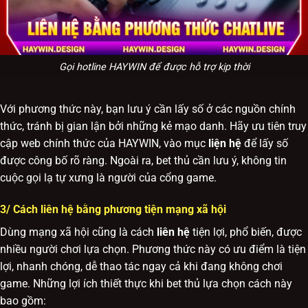
Gọi hotline HAYWIN để được hỗ trợ kịp thời
Với phương thức này, bạn lưu ý cần lấy số ở các nguồn chính
thức, tránh bị gian lận bởi những kẻ mạo danh. Hãy ưu tiên truy
cập web chính thức của HAYWIN, vào mục
liện hệ
để lấy số
được công bố rõ ràng. Ngoài ra, bet thủ cần lưu ý, không tin
cuộc gọi lạ tự xưng là người của cổng game.
3/ Cách liên hệ bằng phương tiện mạng xã hội
Dùng mạng xã hội cũng là cách
liên hệ
tiện lợi, phổ biến, được
nhiều người chơi lựa chọn. Phương thức này có ưu điểm là tiện
lợi, nhanh chóng, dễ thao tác ngay cả khi đang không chơi
game. Những lợi ích thiết thực khi bet thủ lựa chọn cách này
bao gồm: