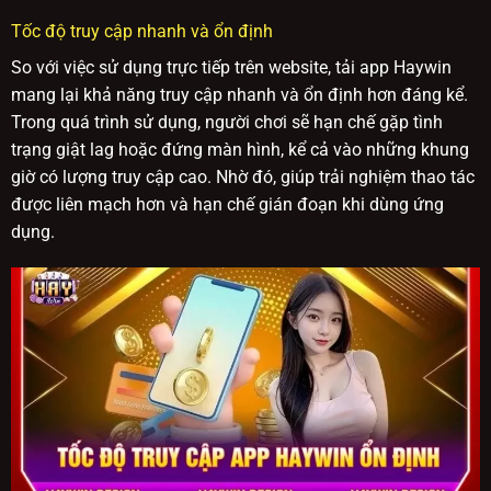
Tốc độ truy cập nhanh và ổn định
So với việc sử dụng trực tiếp trên website, tải app Haywin
mang lại khả năng truy cập nhanh và ổn định hơn đáng kể.
Trong quá trình sử dụng, người chơi sẽ hạn chế gặp tình
trạng giật lag hoặc đứng màn hình, kể cả vào những khung
giờ có lượng truy cập cao. Nhờ đó, giúp trải nghiệm thao tác
được liên mạch hơn và hạn chế gián đoạn khi dùng ứng
dụng.