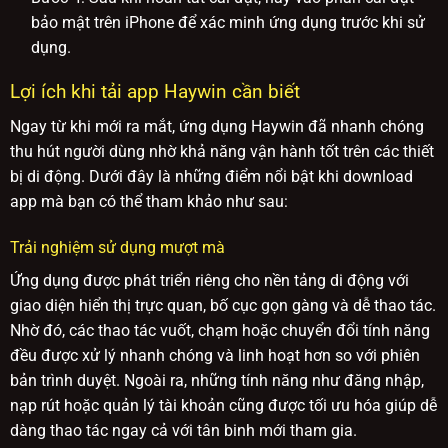
bảo mật trên iPhone để xác minh ứng dụng trước khi sử
dụng.
Lợi ích khi tải app Haywin cần biết
Ngay từ khi mới ra mắt, ứng dụng Haywin đã nhanh chóng
thu hút người dùng nhờ khả năng vận hành tốt trên các thiết
bị di động. Dưới đây là những điểm nổi bật khi download
app mà bạn có thể tham khảo như sau:
Trải nghiệm sử dụng mượt mà
Ứng dụng được phát triển riêng cho nền tảng di động với
giao diện hiển thị trực quan, bố cục gọn gàng và dễ thao tác.
Nhờ đó, các thao tác vuốt, chạm hoặc chuyển đổi tính năng
đều được xử lý nhanh chóng và linh hoạt hơn so với phiên
bản trình duyệt. Ngoài ra, những tính năng như đăng nhập,
nạp rút hoặc quản lý tài khoản cũng được tối ưu hóa giúp dễ
dàng thao tác ngay cả với tân binh mới tham gia.