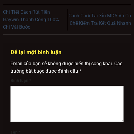
Chi Tiết Cách Rút Tiền
Cách Chơi Tài Xỉu MD5 Và Cơ
Haywin Thành Công 100%
Chế Kiểm Tra Kết Quả Nhanh
Chỉ Vài Bước
Để lại một bình luận
Email của bạn sẽ không được hiển thị công khai.
Các
trường bắt buộc được đánh dấu
*
Bình luận
*
Tên
*