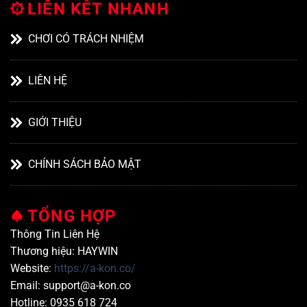
LIÊN KẾT NHANH
CHƠI CÓ TRÁCH NHIỆM
LIÊN HỆ
GIỚI THIỆU
CHÍNH SÁCH BẢO MẬT
TỔNG HỢP
Thông Tin Liên Hệ
Thương hiệu: HAYWIN
Website:
https://a-kon.co/
Email:
support@a-kon.co
Hotline: 0935 618 724