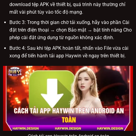
download tệp APK về thiết bị, quá trình này thường chỉ
mất vài phút tùy vào tốc độ mạng.
Bước 3: Trong thời gian chờ tải xuống, hãy vào phần Cài
đặt trên điện thoại → chọn Bảo mật → bật tính năng Cho
phép cài đặt ứng dụng từ nguồn không xác định.
Bước 4: Sau khi tệp APK hoàn tất, nhấn vào File vừa cài
xong để tiến hành tải app Haywin về ngay trên thiết bị.