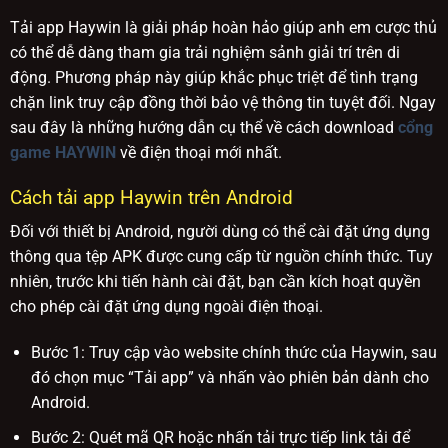
Tải app Haywin là giải pháp hoàn hảo giúp anh em cược thủ
có thể dễ dàng tham gia trải nghiệm sảnh giải trí trên di
động. Phương pháp này giúp khắc phục triệt để tình trạng
chặn link truy cập đồng thời bảo vệ thông tin tuyệt đối. Ngay
sau đây là những hướng dẫn cụ thể về cách download
cổng
game HAYWIN
về điện thoại mới nhất.
Cách tải app Haywin trên Android
Đối với thiết bị Android, người dùng có thể cài đặt ứng dụng
thông qua tệp APK được cung cấp từ nguồn chính thức. Tuy
nhiên, trước khi tiến hành cài đặt, bạn cần kích hoạt quyền
cho phép cài đặt ứng dụng ngoài điện thoại.
Bước 1: Truy cập vào website chính thức của Haywin, sau
đó chọn mục “Tải app” và nhấn vào phiên bản dành cho
Android.
Bước 2: Quét mã QR hoặc nhấn tải trực tiếp link tải để