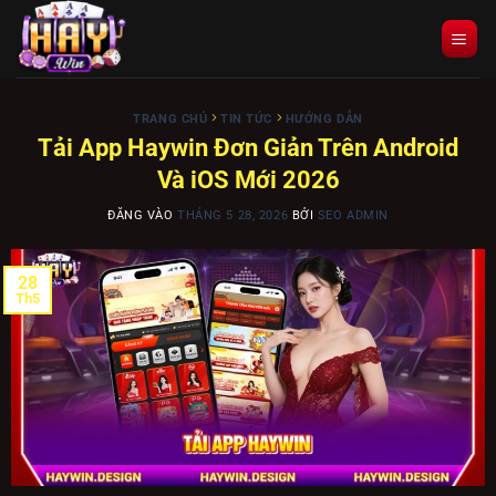
Bỏ
qua
nội
dung
TRANG CHỦ
TIN TỨC
HƯỚNG DẪN
Tải App Haywin Đơn Giản Trên Android
Và iOS Mới 2026
ĐĂNG VÀO
THÁNG 5 28, 2026
BỞI
SEO ADMIN
28
Th5