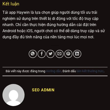
Kết luận
Tải app Haywin là lựa chọn giúp người dùng tối ưu trải
nghiệm sử dụng trên thiết bị di động với tốc độ truy cập
nhanh. Chỉ cần thực hiện đúng hướng dẫn cài đặt trên
Android hoặc iOS, người chơi có thể dễ dàng truy cập và sử
dụng đầy đủ tính năng của nền tảng mọi lúc mọi nơi.
Bài viết này được đăng trong
Hướng dẫn
. Đánh dấu
liên kết thường trực
.
SEO ADMIN