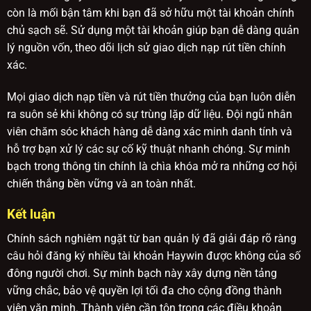
còn là mối bận tâm khi bạn đã sở hữu một tài khoản chính
chủ sạch sẽ. Sử dụng một tài khoản giúp bạn dễ dàng quản
lý nguồn vốn, theo dõi lịch sử giao dịch nạp rút tiền chính
xác.
Mọi giao dịch nạp tiền và rút tiền thưởng của bạn luôn diễn
ra suôn sẻ khi không có sự trùng lặp dữ liệu. Đội ngũ nhân
viên chăm sóc khách hàng dễ dàng xác minh danh tính và
hỗ trợ bạn xử lý các sự cố kỹ thuật nhanh chóng. Sự minh
bạch trong thông tin chính là chìa khóa mở ra những cơ hội
chiến thắng bền vững và an toàn nhất.
Kết luận
Chính sách nghiêm ngặt từ ban quản lý đã giải đáp rõ ràng
câu hỏi đăng ký nhiều tài khoản Haywin được không của số
đông người chơi. Sự minh bạch này xây dựng nền tảng
vững chắc, bảo vệ quyền lợi tối đa cho cộng đồng thành
viên văn minh. Thành viên cần tôn trọng các điều khoản