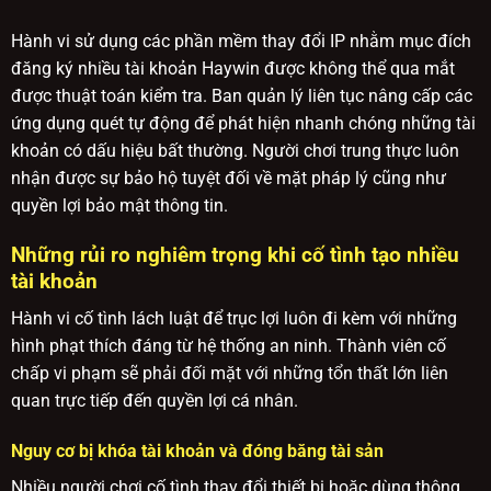
Hành vi sử dụng các phần mềm thay đổi IP nhằm mục đích
đăng ký nhiều tài khoản Haywin được không thể qua mắt
được thuật toán kiểm tra. Ban quản lý liên tục nâng cấp các
ứng dụng quét tự động để phát hiện nhanh chóng những tài
khoản có dấu hiệu bất thường. Người chơi trung thực luôn
nhận được sự bảo hộ tuyệt đối về mặt pháp lý cũng như
quyền lợi bảo mật thông tin.
Những rủi ro nghiêm trọng khi cố tình tạo nhiều
tài khoản
Hành vi cố tình lách luật để trục lợi luôn đi kèm với những
hình phạt thích đáng từ hệ thống an ninh. Thành viên cố
chấp vi phạm sẽ phải đối mặt với những tổn thất lớn liên
quan trực tiếp đến quyền lợi cá nhân.
Nguy cơ bị khóa tài khoản và đóng băng tài sản
Nhiều người chơi cố tình thay đổi thiết bị hoặc dùng thông