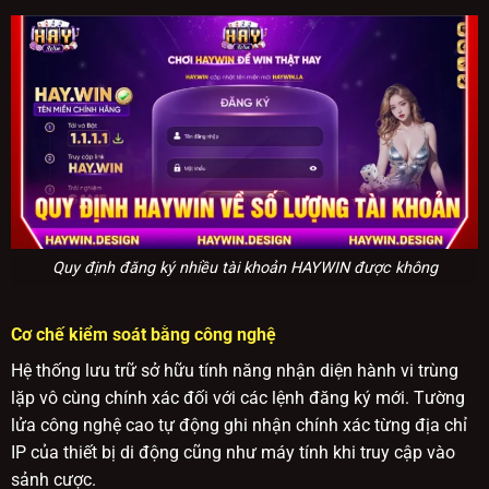
Quy định đăng ký nhiều tài khoản HAYWIN được không
Cơ chế kiểm soát bằng công nghệ
Hệ thống lưu trữ sở hữu tính năng nhận diện hành vi trùng
lặp vô cùng chính xác đối với các lệnh đăng ký mới. Tường
lửa công nghệ cao tự động ghi nhận chính xác từng địa chỉ
IP của thiết bị di động cũng như máy tính khi truy cập vào
sảnh cược.