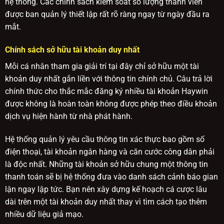
hệ thống. Các chính sách kiểm soát số lượng thành viên
được ban quản lý thiết lập rất rõ ràng ngay từ ngày đầu ra
mắt.
Chính sách sở hữu tài khoản duy nhất
Mỗi cá nhân tham gia giải trí tại đây chỉ sở hữu một tài
khoản duy nhất gắn liền với thông tin chính chủ. Câu trả lời
chính thức cho thắc mắc đăng ký nhiều tài khoản Haywin
được không là hoàn toàn không được phép theo điều khoản
dịch vụ hiện hành từ nhà phát hành.
Hệ thống quản lý yêu cầu thông tin xác thực bao gồm số
điện thoại, tài khoản ngân hàng và căn cước công dân phải
là độc nhất. Những tài khoản sở hữu chung một thông tin
thanh toán sẽ bị hệ thống đưa vào danh sách cảnh báo gian
lận ngay lập tức. Bạn nên xây dựng kế hoạch cá cược lâu
dài trên một tài khoản duy nhất thay vì tìm cách tạo thêm
nhiều dữ liệu giả mạo.