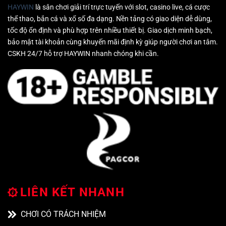
HAYWIN
là sân chơi giải trí trực tuyến với slot, casino live, cá cược
thể thao, bắn cá và xổ số đa dạng. Nền tảng có giao diện dễ dùng,
tốc độ ổn định và phù hợp trên nhiều thiết bị. Giao dịch minh bạch,
bảo mật tài khoản cùng khuyến mãi định kỳ giúp người chơi an tâm.
CSKH 24/7 hỗ trợ HAYWIN nhanh chóng khi cần.
LIÊN KẾT NHANH
CHƠI CÓ TRÁCH NHIỆM