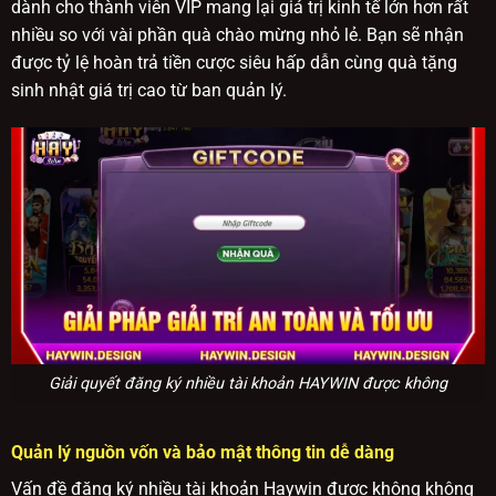
dành cho thành viên VIP mang lại giá trị kinh tế lớn hơn rất
nhiều so với vài phần quà chào mừng nhỏ lẻ. Bạn sẽ nhận
được tỷ lệ hoàn trả tiền cược siêu hấp dẫn cùng quà tặng
sinh nhật giá trị cao từ ban quản lý.
Giải quyết đăng ký nhiều tài khoản HAYWIN được không
Quản lý nguồn vốn và bảo mật thông tin dễ dàng
Vấn đề đăng ký nhiều tài khoản Haywin được không không