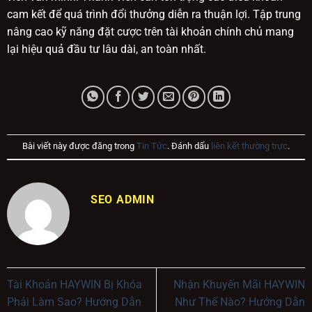
cam kết để quá trình đổi thưởng diễn ra thuận lợi. Tập trung
nâng cao kỹ năng đặt cược trên tài khoản chính chủ mang
lại hiệu quả đầu tư lâu dài, an toàn nhất.
Bài viết này được đăng trong
Tin Tức
. Đánh dấu
liên kết thường trực
.
SEO ADMIN
Tài Khoản HAYWIN Bị Khóa
Nhận Khuyến Mãi HAYWIN
Phải Làm Sao? Hướng Dẫn
Như Thế Nào? Hướng Dẫn