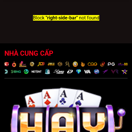
Block
"right-side-bar"
not found
NHÀ CUNG CẤP