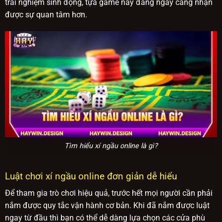
trải nghiệm sinh động, tựa game này đang ngày càng nhận
được sự quan tâm hơn.
Tìm hiểu xí ngầu online là gì?
Luật chơi xí ngầu online đơn giản dễ hiểu
Để tham gia trò chơi hiệu quả, trước hết mọi người cần phải
nắm được quy tắc vận hành cơ bản. Khi đã nắm được luật
ngay từ đầu thì bạn có thể dễ dàng lựa chọn các cửa phù