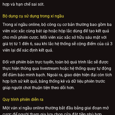
hợp và hạn chế sai sót.
Bộ dụng cụ sử dụng trong xí ngầu
Trong xí ngầu online, bộ công cụ cơ bản thường bao gồm ba
viên xúc xắc cùng bát úp hoặc hộp lắc dùng để tạo kết quả
cho mỗi phiên cược. Mỗi viên xúc xắc sở hữu sáu mặt với
giá trị từ 1 đến 6, sau khi lắc hệ thống sẽ cộng điểm của cả 3
viên lại để xác định kết quả.
Đối với phiên bản trực tuyến, toàn bộ quá trình lắc sẽ được
thực hiện thông qua livestream hoặc hệ thống quay tự động
để đảm bảo minh bạch. Ngoài ra, giao diện hiện đại còn tích
hợp lịch sử kết quả, bảng thống kê và dữ liệu phiên trước
giúp người chơi thuận tiện theo dõi hơn.
Quy trình phiên diễn ra
Một ván xí ngầu online thường bắt đầu bằng giai đoạn mở
cược để người tham gia lựa chọn cửa đặt tiền phù hợp.