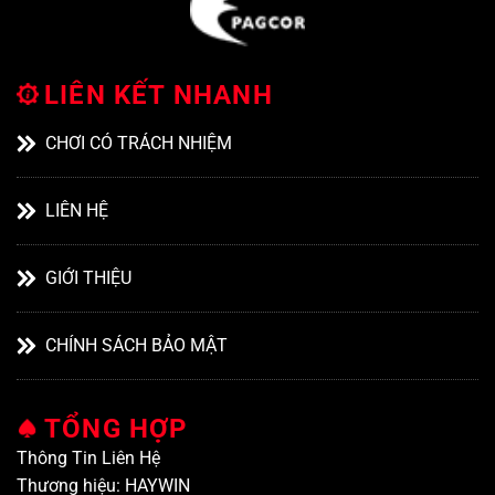
LIÊN KẾT NHANH
CHƠI CÓ TRÁCH NHIỆM
LIÊN HỆ
GIỚI THIỆU
CHÍNH SÁCH BẢO MẬT
TỔNG HỢP
Thông Tin Liên Hệ
Thương hiệu: HAYWIN