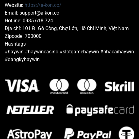
Website:
https://a-kon.co/
Email:
support@a-kon.co
Hotline: 0935 618 724
Địa chỉ: 101 Đ. Gò Công, Chợ Lớn, Hồ Chí Minh, Việt Nam
Zipcode: 700000
Hashtags
#haywin #haywincasino #slotgamehaywin #nhacaihaywin
#dangkyhaywin