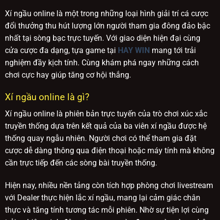
Xí ngầu online là một trong những loại hình giải trí cá cược
đổi thưởng thu hút lượng lớn người tham gia đông đảo bậc
nhất tại sòng bạc trực tuyến. Với giao diện hiện đại cùng
cửa cược đa dạng, tựa game tại
HAY WIN
mang tới trải
nghiệm đầy kịch tính. Cùng khám phá ngay những cách
chơi cực hay giúp tăng cơ hội thắng.
Xí ngầu online là gì?
Xí ngầu online là phiên bản trực tuyến của trò chơi xúc xắc
truyền thống dựa trên kết quả của ba viên xí ngầu được hệ
thống quay ngẫu nhiên. Người chơi có thể tham gia đặt
cược dễ dàng thông qua điện thoại hoặc máy tính mà không
cần trực tiếp đến các sòng bài truyền thống.
Hiện nay, nhiều nền tảng còn tích hợp phòng chơi livestream
với Dealer thực hiện lắc xí ngầu, mang lại cảm giác chân
thực và tăng tính tương tác mỗi phiên. Nhờ sự tiện lợi cùng