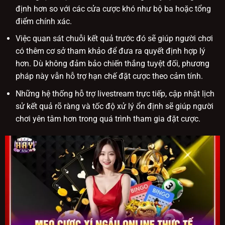
định hơn so với các cửa cược khó như bộ ba hoặc tổng
điểm chính xác.
Việc quan sát chuỗi kết quả trước đó sẽ giúp người chơi
có thêm cơ sở tham khảo để đưa ra quyết định hợp lý
hơn. Dù không đảm bảo chiến thắng tuyệt đối, phương
pháp này vẫn hỗ trợ hạn chế đặt cược theo cảm tính.
Những hệ thống hỗ trợ livestream trực tiếp, cập nhật lịch
sử kết quả rõ ràng và tốc độ xử lý ổn định sẽ giúp người
chơi yên tâm hơn trong quá trình tham gia đặt cược.