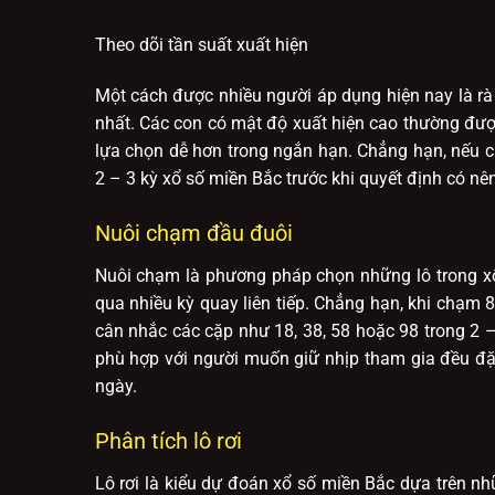
Theo dõi tần suất xuất hiện
Một cách được nhiều người áp dụng hiện nay là rà
nhất. Các con có mật độ xuất hiện cao thường đượ
lựa chọn dễ hơn trong ngắn hạn. Chẳng hạn, nếu cặ
2 – 3 kỳ xổ số miền Bắc trước khi quyết định có n
Nuôi chạm đầu đuôi
Nuôi chạm là phương pháp chọn những lô trong x
qua nhiều kỳ quay liên tiếp. Chẳng hạn, khi chạm 8
cân nhắc các cặp như 18, 38, 58 hoặc 98 trong 2 
phù hợp với người muốn giữ nhịp tham gia đều đặn
ngày.
Phân tích lô rơi
Lô rơi là kiểu dự đoán xổ số miền Bắc dựa trên nh