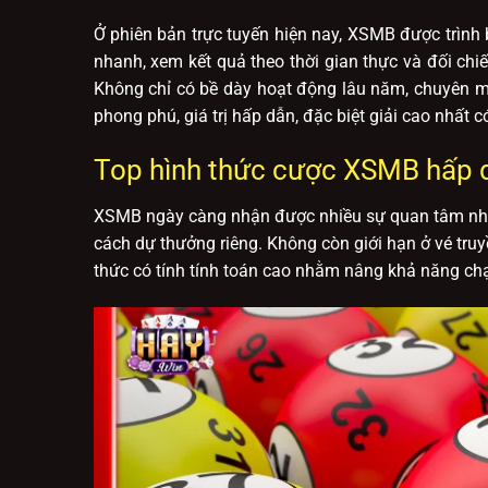
Ở phiên bản trực tuyến hiện nay, XSMB được trình b
nhanh, xem kết quả theo thời gian thực và đối chi
Không chỉ có bề dày hoạt động lâu năm, chuyên m
phong phú, giá trị hấp dẫn, đặc biệt giải cao nhất 
Top hình thức cược XSMB hấp 
XSMB ngày càng nhận được nhiều sự quan tâm nhờ 
cách dự thưởng riêng. Không còn giới hạn ở vé tru
thức có tính tính toán cao nhằm nâng khả năng c