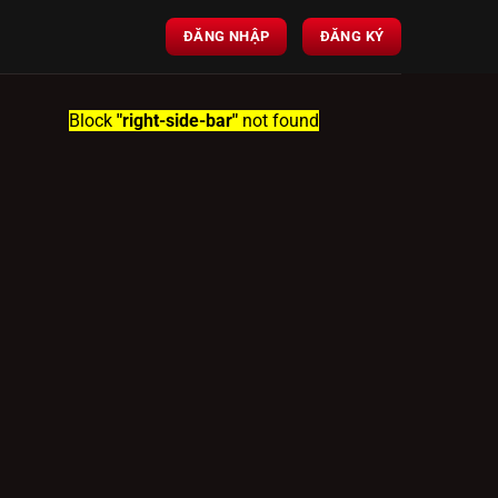
ĐĂNG NHẬP
ĐĂNG KÝ
Block
"right-side-bar"
not found