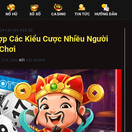
NỔ HŨ
XỔ SỐ
CASINO
TIN TỨC
HƯỚNG DẪN
Ủ
TIN TỨC
XỔ SỐ
ợp Các Kiểu Cược Nhiều Người
Chơi
5 29, 2026
BỞI
SEO ADMIN