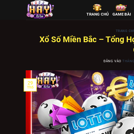
Bỏ
qua
TRANG CHỦ
GAME BÀI
nội
dung
TRANG CH
Xổ Số Miền Bắc – Tổng H
ĐĂNG VÀO
THÁNG 
29
Th5